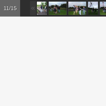
Sk
11/15
ma
co