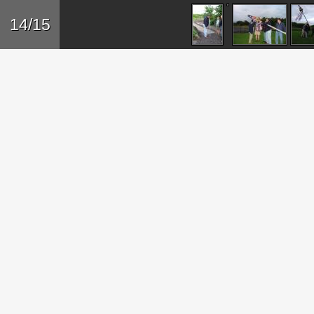
Sk
14/15
ma
co